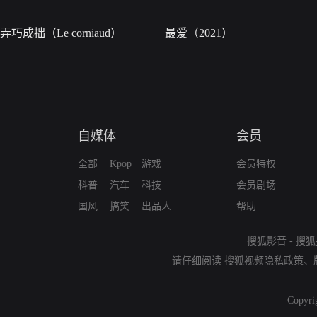
弄巧成拙（Le corniaud）
最爱（2021）
自媒体
会员
全部
Kpop
游戏
会员特权
科普
汽车
科技
会员剧场
国风
搞笑
出品人
帮助
搜狐影音
-
搜狐
请仔细阅读
搜狐视频隐私政策
、
Copyri