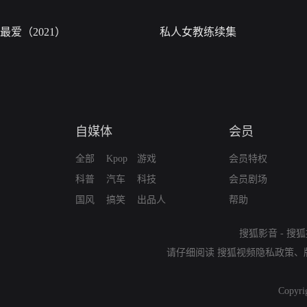
最爱（2021）
私人女教练续集
自媒体
会员
全部
Kpop
游戏
会员特权
科普
汽车
科技
会员剧场
国风
搞笑
出品人
帮助
搜狐影音
-
搜狐
请仔细阅读
搜狐视频隐私政策
、
Copyri