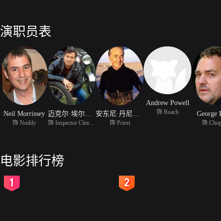
演职员表
Andrew Powell
饰 Roach
Neil Morrissey
迈克尔·埃尔菲克
安东尼·丹尼尔斯
George 
饰 Noddy
饰 Inspector Cleaver
饰 Priest
饰 Chop
电影排行榜
2
3