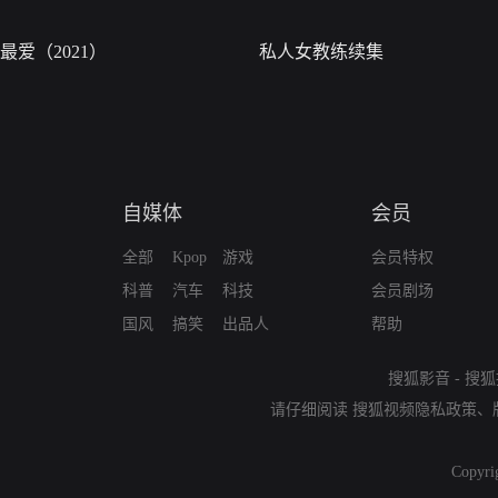
最爱（2021）
私人女教练续集
自媒体
会员
全部
Kpop
游戏
会员特权
科普
汽车
科技
会员剧场
国风
搞笑
出品人
帮助
搜狐影音
-
搜狐
请仔细阅读
搜狐视频隐私政策
、
Copyri