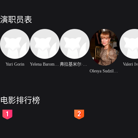
演职员表
Yuri Gorin
Yelena Baromykina
弗拉基米尔·古谢夫
Valeri I
Olesya Sudzilovskaya
电影排行榜
2
3