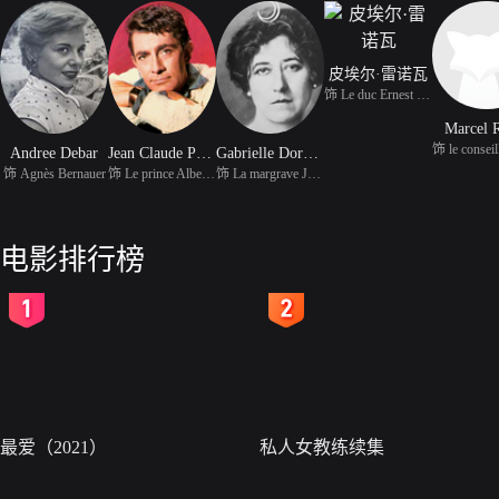
皮埃尔·雷诺瓦
饰 Le duc Ernest de Bav
Marcel 
Andree Debar
Jean Claude Pascal
Gabrielle Dorziat
饰 Agnès Bernauer
饰 Le prince Albert de
饰 La margrave Josépha
电影排行榜
2
3
最爱（2021）
私人女教练续集