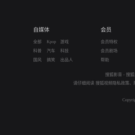
自媒体
会员
全部
Kpop
游戏
会员特权
科普
汽车
科技
会员剧场
国风
搞笑
出品人
帮助
搜狐影音
-
搜狐
请仔细阅读
搜狐视频隐私政策
、
Copyri