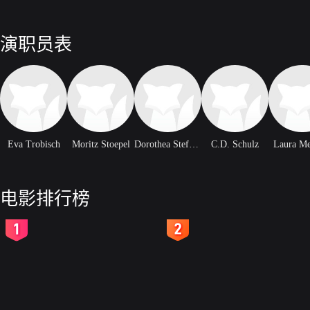
演职员表
Eva Trobisch
Moritz Stoepel
Dorothea Steffens
C.D. Schulz
Laura Me
电影排行榜
2
3