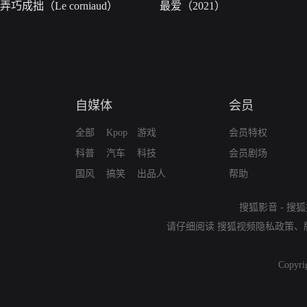
弄巧成拙（Le corniaud）
最爱（2021）
自媒体
会员
全部
Kpop
游戏
会员特权
科普
汽车
科技
会员剧场
国风
搞笑
出品人
帮助
搜狐影音
-
搜狐
请仔细阅读
搜狐视频隐私政策
、
Copyri