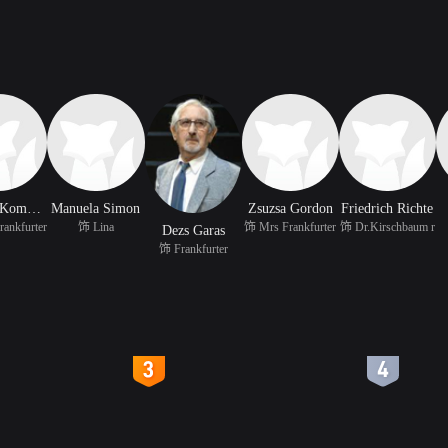
Blanche Kommerell
Manuela Simon
Zsuzsa Gordon
Friedrich Richte
ankfurter
饰 Lina
饰 Mrs Frankfurter
饰 Dr.Kirschbaum r
Dezs Garas
饰 Frankfurter
4
5