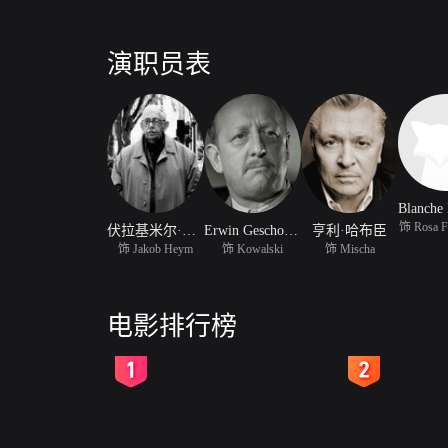
演职员表
饰 Rosa Fr
伏拉基米尔·布劳德斯基
Erwin Geschonneck
亨利·哈布臣
饰 Jakob Heym
饰 Kowalski
饰 Mischa
电影排行榜
2
3