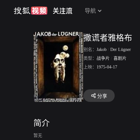
导航
撒谎者雅格布
别名：
Jakob
/
Der Lügner
类型：
战争片
/
喜剧片
上映：
1975-04-17
分享
简介
暂无