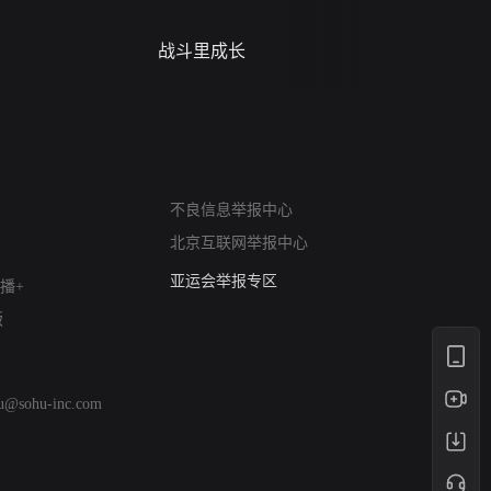
战斗里成长
蝎尾谋杀案（L
scorpione
网络暴力有害信息举报
不良信息举报中心
12318 文化市场举报
北京互联网举报中心
算法推荐专项举报
亚运会举报专区
播+
涉历史虚无举报
版
网络谣言信息专项
涉政举报入口
涉未成年人举报
hu@sohu-inc.com
清朗自媒体乱象举报
涉民族宗教有害信息举报
清朗·生活服务类内容举报