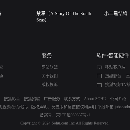
集
禁忌（A Story Of The South
小二黑结婚
Seas）
服务
软件/智能硬件
权
网站联盟
移动客户端
场
关于我们
搜狐影音
直
版权投诉
搜狐视频TV
搜狐影音
-
搜狐招聘
-
广告服务
-
联系方式
-
About SOHU
-
公司介绍
狐视频隐私政策
、
版权声明
、
反盗版和反盗链权利声明
举报邮箱
jubaoso
备案号：
京ICP证030367号-1
Copyright © 2024 Sohu.com Inc.All Rights Reserved.