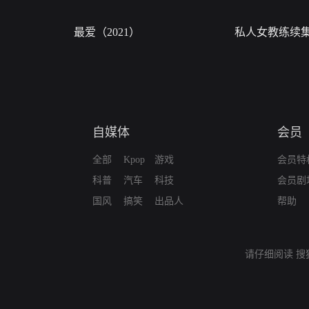
最爱（2021）
私人女教练续
自媒体
会员
全部
Kpop
游戏
会员特
科普
汽车
科技
会员剧
国风
搞笑
出品人
帮助
请仔细阅读
搜