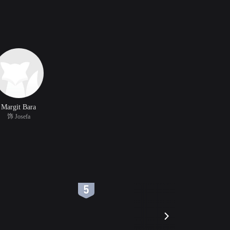
Margit Bara
饰 Josefa
6
7