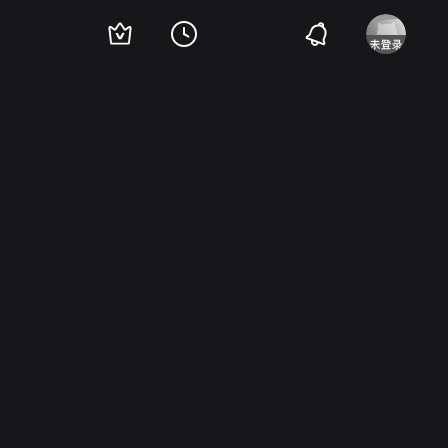
利·哈布臣
Blanche Kommerell
Manuela Simon
Dezs Garas
Zsuzsa Gordon