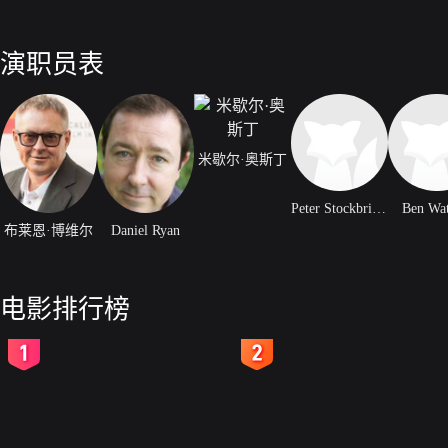
演职员表
米歇尔·奥斯丁
Peter Stockbridge
Ben Wat
布莱恩·博维尔
Daniel Ryan
电影排行榜
2
3