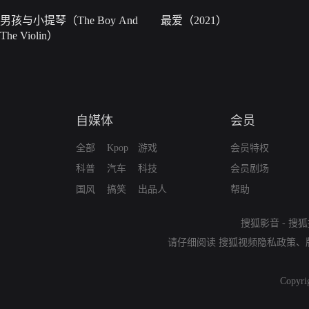
男孩与小提琴（The Boy And
最爱（2021）
The Violin）
自媒体
会员
全部
Kpop
游戏
会员特权
科普
汽车
科技
会员剧场
国风
搞笑
出品人
帮助
搜狐影音
-
搜狐
请仔细阅读
搜狐视频隐私政策
、
Copyri