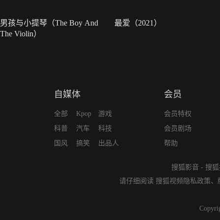
男孩与小提琴（The Boy And
最爱（2021）
The Violin）
自媒体
会员
全部
Kpop
游戏
会员特权
科普
汽车
科技
会员剧场
国风
搞笑
出品人
帮助
搜狐影音
-
搜狐
请仔细阅读
搜狐视频隐私政策
、
Copyri