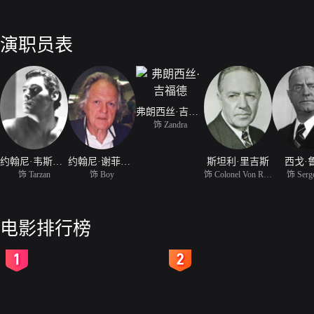
演职员表
弗朗西丝·吉福德
饰 Zandra
约翰尼·韦斯默勒
约翰尼·谢菲尔德
斯坦利·里吉斯
西戈·
饰 Tarzan
饰 Boy
饰 Colonel Von Reichart
饰 Serg
电影排行榜
2
3