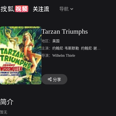
导航
Tarzan Triumphs
地区：
美国
主演：
约翰尼·韦斯默勒
约翰尼·谢菲尔德
弗
导演：
Wilhelm Thiele
分享
简介
暂无