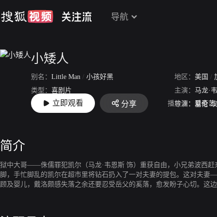
导航
小矮人
别名：
Little Man
/
小孩好黑
地区：
美国
/
类型：
喜剧片
主演：
马龙·
立即观看
播放源：
爱奇艺
分享
上映：
2006-07-14
导演：
基伦·
简介
狱中大哥——侏儒罪犯凯尔（马龙·韦恩斯 饰）重获自由，小兄弟波西
脚，手忙脚乱的凯尔在超市里将钻石扔入了一对夫妻的提包。这对夫妻——
顾及婴儿，戴洛颇感失落之余还要忍受岳父的奚落，愈发盼子心切。这边
尔成功进入了戴洛家，但是以一个婴儿的身份盗出钻石，并不是件容易的