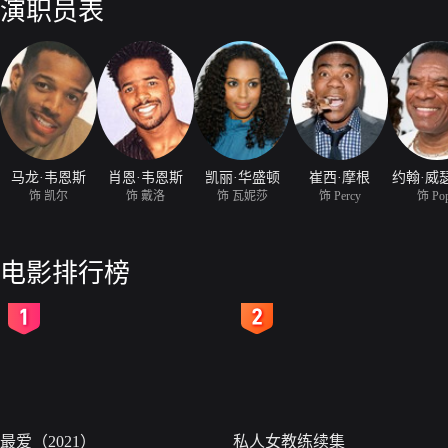
演职员表
马龙·韦恩斯
肖恩·韦恩斯
凯丽·华盛顿
崔西·摩根
约翰·威
饰 凯尔
饰 戴洛
饰 瓦妮莎
饰 Percy
饰 Po
电影排行榜
2
3
最爱（2021）
私人女教练续集