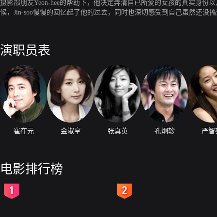
摄影部朋友Yeon-hee的帮助下，他决定弄清自已所爱的女孩的真实身份以及
候，Jin-soo慢慢的回忆起了他的过去，同时也深切感受到自己虽然还没
变得不是那么的重要了，因为眼前已经有了一个让自己无比心动的女孩，究竟Ji
演职员表
崔在元
金淑亨
张真英
孔炯轸
严智
电影排行榜
2
3