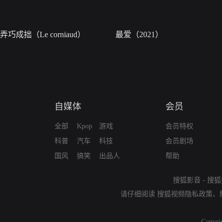
弄巧成拙（Le corniaud）
最爱（2021）
自媒体
会员
全部
Kpop
游戏
会员特权
科普
汽车
科技
会员剧场
国风
搞笑
出品人
帮助
搜狐影音
-
搜狐
请仔细阅读
搜狐视频隐私政策
、
Copyri