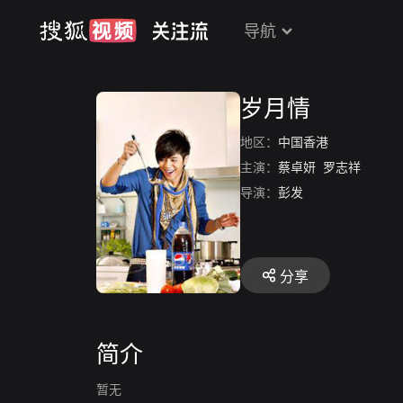
导航
岁月情
地区：
中国香港
主演：
蔡卓妍
罗志祥
导演：
彭发
分享
简介
暂无