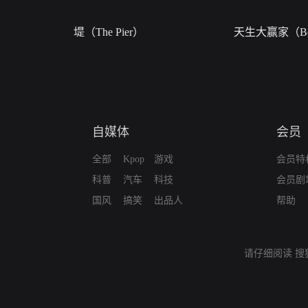
堤（The Pier）
天生大赢家（Bor
自媒体
会员
全部
Kpop
游戏
会员特
科普
汽车
科技
会员剧
国风
搞笑
出品人
帮助
请仔细阅读
搜