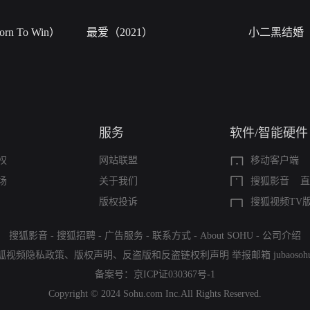
n To Win）
最爱（2021）
小二黑结婚
服务
软件/智能硬件
权
网站联盟
移动客户端
场
关于我们
搜狐影音
直
版权投诉
搜狐视频TV
搜狐影音
-
搜狐招聘
-
广告服务
-
联系方式
-
About SOHU
-
公司介绍
狐视频隐私政策
、
版权声明
、
反盗版和反盗链权利声明
举报邮箱
jubaoso
备案号：
京ICP证030367号-1
Copyright © 2024 Sohu.com Inc.All Rights Reserved.