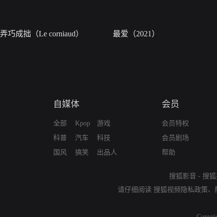
弄巧成拙（Le corniaud）
最爱（2021）
自媒体
会员
全部
Kpop
游戏
会员特权
科普
汽车
科技
会员剧场
国风
搞笑
出品人
帮助
搜狐影音
-
搜狐
请仔细阅读
搜狐视频隐私政策
、
Copyri