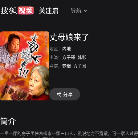
导航
丈母娘来了
地区：
内地
主演：
方子哥
韩影
导演：
梦继
方子哥
分享
简介
一室一厅的房子里住着柳永一家三口人，虽说地方不宽敞，可一家人过得