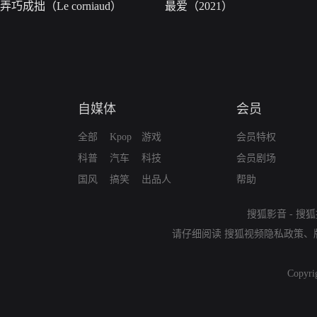
弄巧成拙（Le corniaud）
最爱（2021）
自媒体
会员
全部
Kpop
游戏
会员特权
科普
汽车
科技
会员剧场
国风
搞笑
出品人
帮助
搜狐影音
-
搜狐
请仔细阅读
搜狐视频隐私政策
、
Copyri