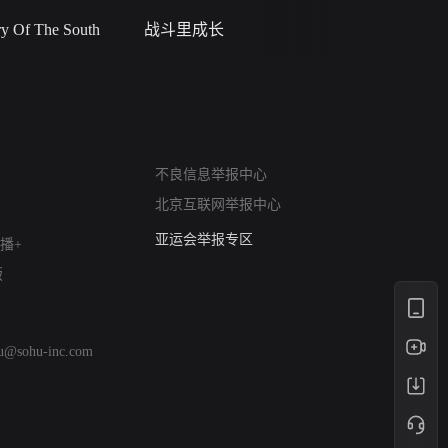
 Of The South
战斗里成长
私人女教
网络暴力有害信息举报
不良信息举报中心
12318 文化市场举报
北京互联网举报中心
算法推荐专项举报
亚运会举报专区
播+
涉历史虚无举报
版
网络谣言信息专项
涉政举报入口
涉未成年人举报
hu@sohu-inc.com
清朗自媒体乱象举报
涉民族宗教有害信息举报
清朗·生活服务类内容举报
清朗春节网络环境整治