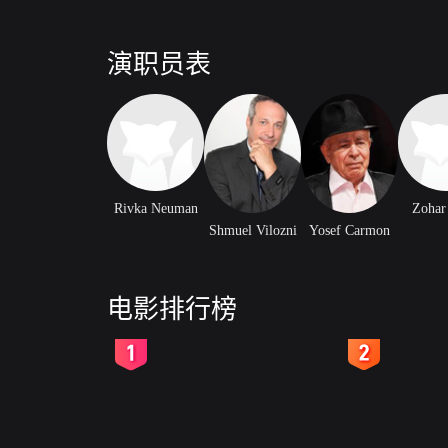
演职员表
Rivka Neuman
Zohar
Shmuel Vilozni
Yosef Carmon
电影排行榜
2
3