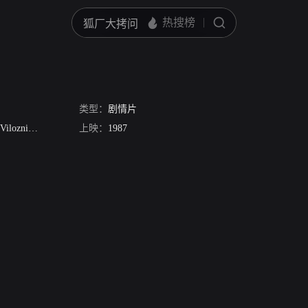
类型：
剧情片
Vilozni
Yosef Carmon
上映：
Zohar Aloni
1987
Anat Harpaz