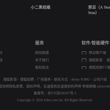
小二黑结婚
禁忌（A Story
Seas）
服务
软件/智能硬件
权
网站联盟
移动客户端
场
关于我们
搜狐影音
直
版权投诉
搜狐视频TV
搜狐影音
-
搜狐招聘
-
广告服务
-
联系方式
-
About SOHU
-
公司介绍
狐视频隐私政策
、
版权声明
、
反盗版和反盗链权利声明
举报邮箱
jubaoso
备案号：
京ICP证030367号-1
Copyright © 2024 Sohu.com Inc.All Rights Reserved.