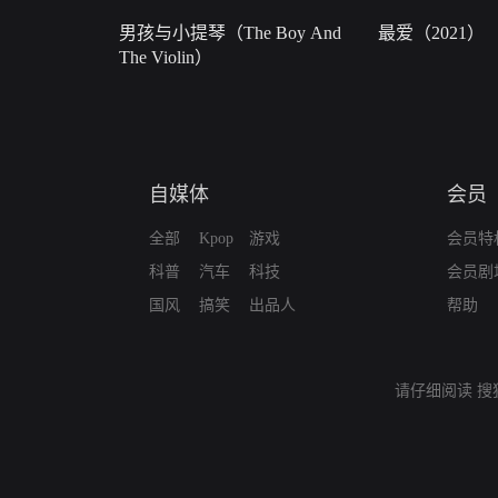
男孩与小提琴（The Boy And
最爱（2021）
The Violin）
自媒体
会员
全部
Kpop
游戏
会员特
科普
汽车
科技
会员剧
国风
搞笑
出品人
帮助
请仔细阅读
搜