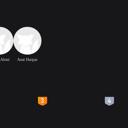
 Aloni
Anat Harpaz
4
5