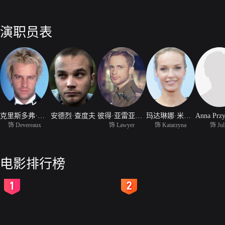
演职员表
克里斯多弗·兰伯特
安德烈·查度夫
彼得·亚雷亚当奇克
玛达琳娜·米尔卡兹
Anna Przy
饰 Devereaux
饰 Lawyer
饰 Katarzyna
饰 Jul
电影排行榜
2
3