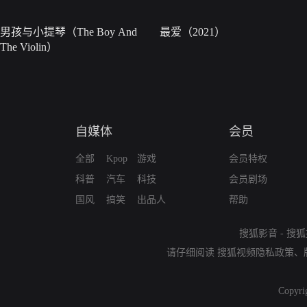
男孩与小提琴（The Boy And
最爱（2021）
The Violin）
自媒体
会员
全部
Kpop
游戏
会员特权
科普
汽车
科技
会员剧场
国风
搞笑
出品人
帮助
搜狐影音
-
搜狐
请仔细阅读
搜狐视频隐私政策
、
Copyri