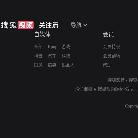
导航
自媒体
会员
全部
Kpop
游戏
会员特权
科普
汽车
科技
会员剧场
国风
搞笑
出品人
帮助
搜狐影音
-
搜狐
请仔细阅读
搜狐视频隐私政策
、
Copyri