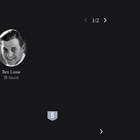
1/2
Rex Lease
饰 Sheriff
6
7