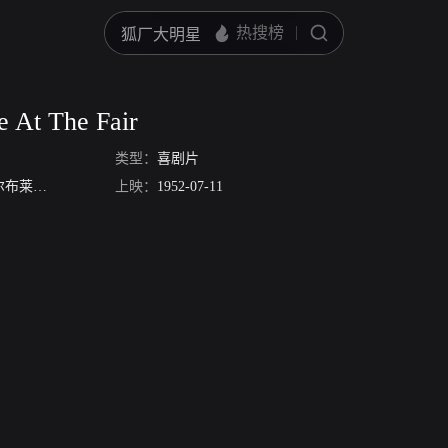
e At The Fair
类型：
喜剧片
布莱德
詹姆斯·贝斯特
上映：
洛丽·纳尔逊
1952-07-11
Esther Dale
Emory Parnell
奥里弗