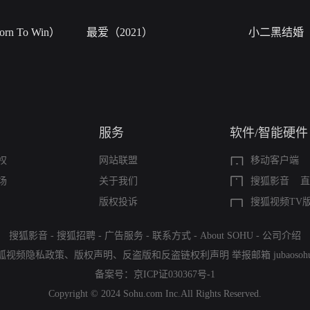
n To Win）
最爱（2021）
小二黑结婚
服务
软件/智能硬件
权
网站联盟
移动客户端
场
关于我们
搜狐影音
直
版权投诉
搜狐视频TV
搜狐影音
-
搜狐招聘
-
广告服务
-
联系方式
-
About SOHU
-
公司介绍
狐视频隐私政策
、
版权声明
、
反盗版和反盗链权利声明
举报邮箱
jubaoso
备案号：
京ICP证030367号-1
Copyright © 2024 Sohu.com Inc.All Rights Reserved.