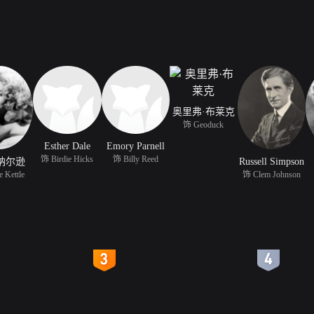
奥里弗·布莱克
饰 Geoduck
Esther Dale
Emory Parnell
饰 Birdie Hicks
饰 Billy Reed
纳尔逊
Russell Simpson
 Kettle
饰 Clem Johnson
4
5