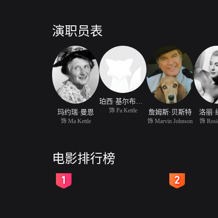
演职员表
珀西·基尔布莱德
饰 Pa Kettle
玛约瑞·曼恩
詹姆斯·贝斯特
洛丽·
饰 Ma Kettle
饰 Marvin Johnson
饰 Rosie
电影排行榜
2
3