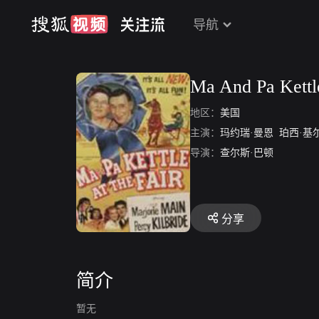
导航
Ma And Pa Kettl
地区：
美国
主演：
玛约瑞·曼恩
珀西·基尔
导演：
查尔斯·巴顿
分享
简介
暂无