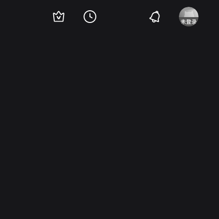
·布莱克
Russell Simpson
Rex Lease
Margaret Brown