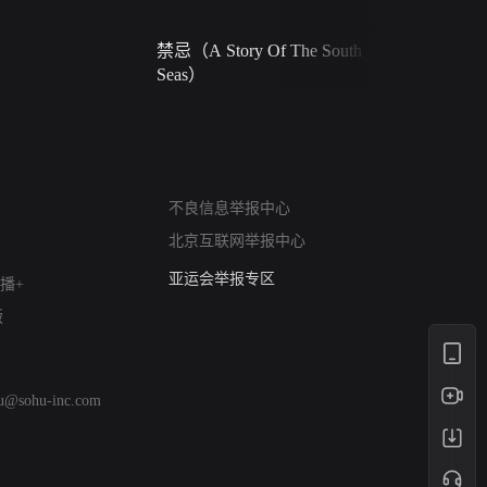
禁忌（A Story Of The South
火球（Ball 
Seas）
网络暴力有害信息举报
不良信息举报中心
12318 文化市场举报
北京互联网举报中心
算法推荐专项举报
亚运会举报专区
播+
涉历史虚无举报
版
网络谣言信息专项
涉政举报入口
涉未成年人举报
hu@sohu-inc.com
清朗自媒体乱象举报
涉民族宗教有害信息举报
清朗·生活服务类内容举报