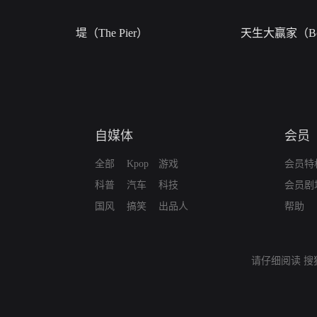
堤（The Pier）
天生大赢家（Bor
自媒体
会员
全部
Kpop
游戏
会员特
科普
汽车
科技
会员剧
国风
搞笑
出品人
帮助
请仔细阅读
搜