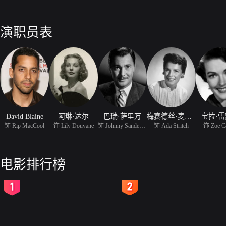
演职员表
David Blaine
阿琳·达尔
巴瑞·萨里万
梅赛德丝·麦坎布雷奇
宝拉·
饰 Rip MacCool
饰 Lily Douvane
饰 Johnny Sanderson
饰 Ada Stritch
饰 Zoe C
电影排行榜
2
3