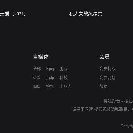
最爱（2021）
私人女教练续集
自媒体
会员
全部
Kpop
游戏
会员特权
科普
汽车
科技
会员剧场
国风
搞笑
出品人
帮助
搜狐影音
-
搜狐
请仔细阅读
搜狐视频隐私政策
、
Copyri