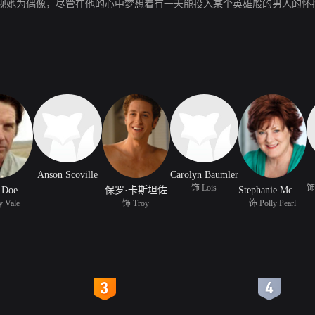
视她为偶像，尽管在他的心中梦想着有一天能投入某个英雄般的男人的怀抱
Anson Scoville
Carolyn Baumler
饰 Lois
 Doe
保罗·卡斯坦佐
Stephanie McVay
 Vale
饰 Troy
饰 Polly Pearl
4
5