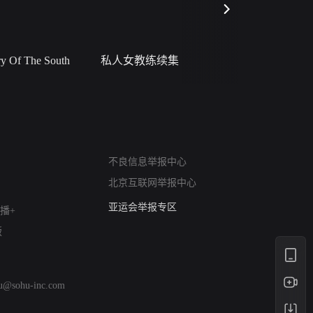
 Of The South
私人女教练续集
小二黑结
网络暴力有害信息举报
不良信息举报中心
12318 文化市场举报
北京互联网举报中心
算法推荐专项举报
亚运会举报专区
播+
涉历史虚无举报
版
网络谣言信息专项
涉政举报入口
涉未成年人举报
hu@sohu-inc.com
清朗自媒体乱象举报