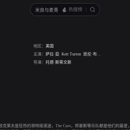
地区：
美国
主演：
萨拉·茹
Kett Turton
凯伦·布莱克
John Doe
An
导演：
托德·斯蒂文斯
孩克莱夫是狂热的哥特摇滚迷，The Cure，邦豪斯等乐队都是他们的最