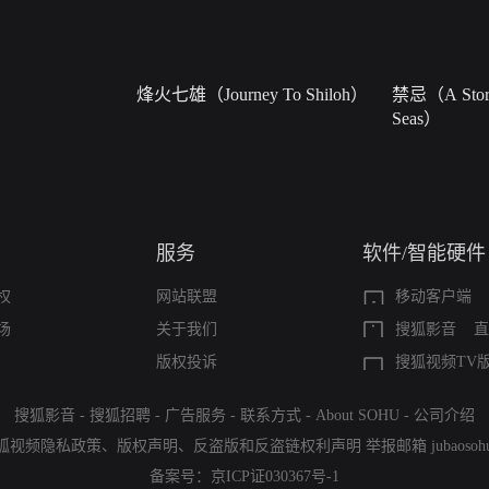
烽火七雄（Journey To Shiloh）
禁忌（A Story
Seas）
服务
软件/智能硬件
权
网站联盟
移动客户端
场
关于我们
搜狐影音
直
版权投诉
搜狐视频TV
搜狐影音
-
搜狐招聘
-
广告服务
-
联系方式
-
About SOHU
-
公司介绍
狐视频隐私政策
、
版权声明
、
反盗版和反盗链权利声明
举报邮箱
jubaoso
备案号：
京ICP证030367号-1