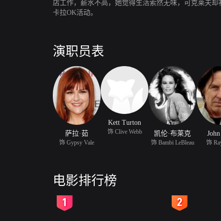
店工作，薪水不高，她觉得生活索然无味，可克莱夫却
卡拉OK活动。
演职员表
Kett Turton
饰 Clive Webb
萨拉·茹
凯伦·布莱克
John
饰 Gypsy Vale
饰 Bambi LeBleau
饰 Ray
电影排行榜
2
3