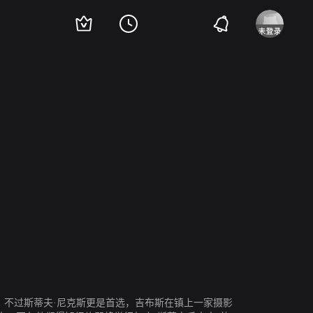
son Scoville
保罗·卡斯坦佐
Carolyn Baumler
Stephanie McVay
Vera Beren
爱，不过斯蒂夫·尼克斯更是首选，吉布斯在镇上一家摄影