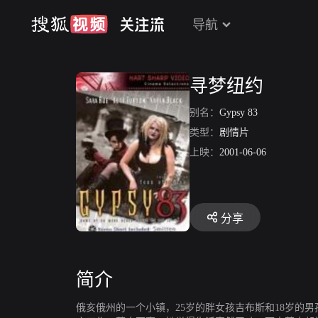
导航
寻梦纽约
别名：
Gypsy 83
类型：
剧情片
上映：
2001-06-06
分享
简介
俄亥俄州的一个小镇，25岁的胖女孩吉布斯和18岁的男