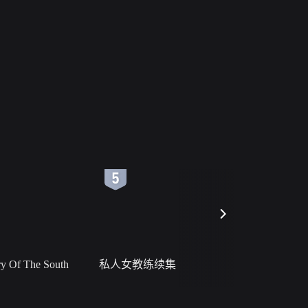
6
7
 Of The South
私人女教练续集
小二黑结