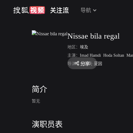
导航
Nissae bila regal
地区：
埃及
主演：
Imad Hamdi
Hoda Soltan
Mary Queen
分享
导演：
尤瑟夫·夏因
简介
暂无
演职员表