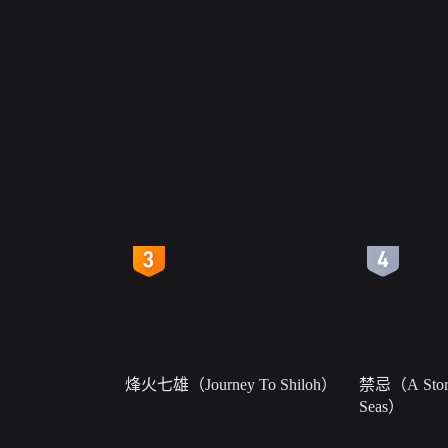
4
5
烽火七雄（Journey To Shiloh）
禁忌（A Story
Seas）