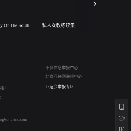
 Of The South
私人女教练续集
小二黑结
网络暴力有害信息举报
不良信息举报中心
12318 文化市场举报
北京互联网举报中心
算法推荐专项举报
亚运会举报专区
播+
涉历史虚无举报
版
网络谣言信息专项
涉政举报入口
涉未成年人举报
hu@sohu-inc.com
清朗自媒体乱象举报