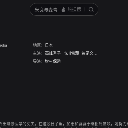
aoka
地区：
日本
主演：
高峰秀子
市川雷藏
若尾文子
伊藤雄之助
渡
导演：
增村保造
外出进修医学的丈夫。在这段日子里，加惠和婆婆于继相处甚欢，她努力