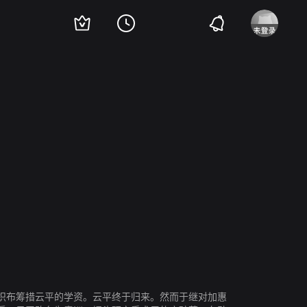
边美佐子
原知佐子
浪花千荣子
内藤武敏
伊达三郎
南部章三
舟木洋一
织布筹措云平的学资。云平终于归来。然而于继对加惠