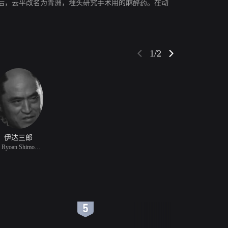
后，云平改名为青洲，埋头研究手术用的麻醉药。在动
1/2
伊达三郎
饰 Ryoan Shimomura
6
7