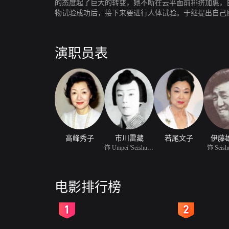
的态度起了巨大的转变，她不断在云平面前排挤加惠，
物试验成功后，接下来要进行人体试验。于继提出自己
演职员表
高峰秀子
市川雷藏
若尾文子
伊藤
饰 Umpei 'Seishu' Hanao
饰 Seishu
电影排行榜
2
3