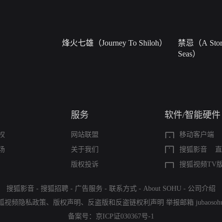
烽火七雄（Journey To Shiloh）
禁忌（A Story
Seas）
服务
软件/智能硬件
权
网站联盟
移动客户端
场
关于我们
搜狐影音
直
版权投诉
搜狐视频TV
搜狐影音
-
搜狐招聘
-
广告服务
-
联系方式
-
About SOHU
-
公司介绍
狐视频隐私政策
、
版权声明
、
反盗版和反盗链权利声明
举报邮箱
jubaoso
备案号：
京ICP证030367号-1