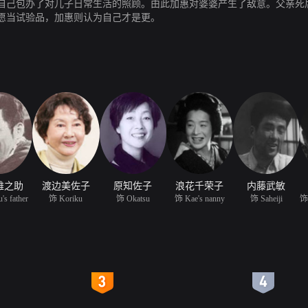
自己包办了对儿子日常生活的照顾。由此加惠对婆婆产生了敌意。父亲死
愿当试验品，加惠则认为自己才是更。
雄之助
渡边美佐子
原知佐子
浪花千荣子
内藤武敏
's father
饰 Koriku
饰 Okatsu
饰 Kae's nanny
饰 Saheiji
4
5