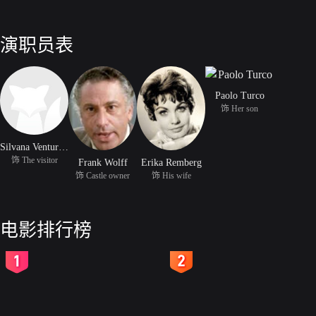
演职员表
Paolo Turco
饰 Her son
Silvana Venturelli
饰 The visitor
Frank Wolff
Erika Remberg
饰 Castle owner
饰 His wife
电影排行榜
2
3