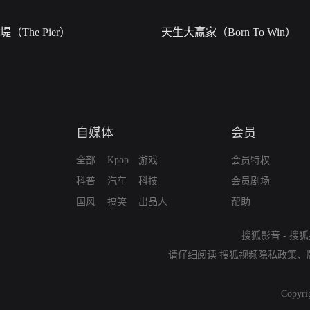
堤（The Pier）
天生大赢家（Born To Win）
自媒体
会员
全部
Kpop
游戏
会员特权
科普
汽车
科技
会员剧场
国风
搞笑
出品人
帮助
搜狐影音
-
搜狐
请仔细阅读
搜狐视频隐私政策
、
Copyri