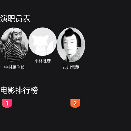
演职员表
小林胜彦
中村雁治郎
市川雷藏
电影排行榜
2
3