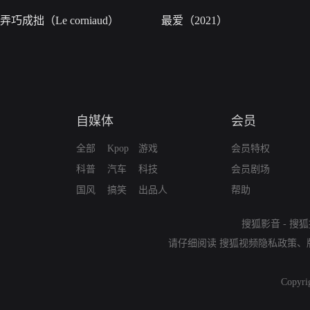
弄巧成拙（Le corniaud）
最爱（2021）
自媒体
会员
全部
Kpop
游戏
会员特权
科普
汽车
科技
会员剧场
国风
搞笑
出品人
帮助
搜狐影音
-
搜狐
请仔细阅读
搜狐视频隐私政策
、
Copyri