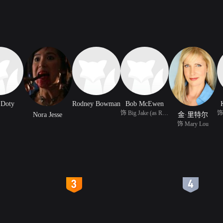
 Doty
Rodney Bowman
Bob McEwen
饰 Big Jake (as Robert
Nora Jesse
金·里特尔
饰 Mary Lou
4
5