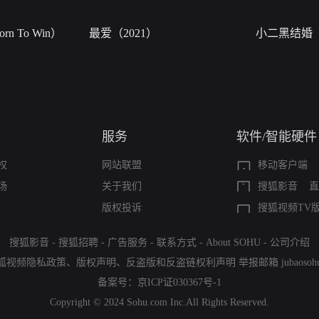
n To Win）
最爱（2021）
小二黑结婚
服务
软件/智能硬件
权
网站联盟
移动客户端
场
关于我们
搜狐影音
直
版权投诉
搜狐视频TV
搜狐影音
-
搜狐招聘
-
广告服务
-
联系方式
-
About SOHU
-
公司介绍
狐视频隐私政策
、
版权声明
、
反盗版和反盗链权利声明
举报邮箱
jubaoso
备案号：
京ICP证030367号-1
Copyright © 2024 Sohu.com Inc.All Rights Reserved.