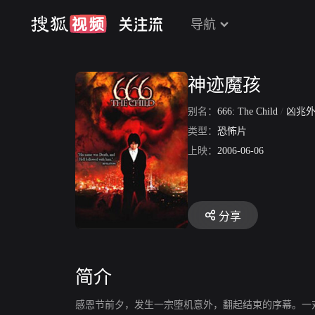
导航
神迹魔孩
别名：
666: The Child
/
凶兆外传
类型：
恐怖片
上映：
2006-06-06
分享
简介
感恩节前夕，发生一宗堕机意外，翻起结束的序幕。一