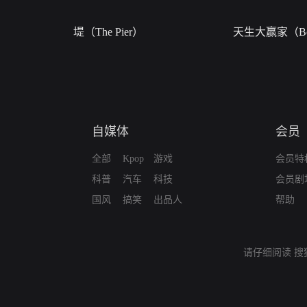
堤（The Pier）
天生大赢家（Bor
自媒体
会员
全部
Kpop
游戏
会员特
科普
汽车
科技
会员剧
国风
搞笑
出品人
帮助
请仔细阅读
搜