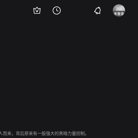
cy Doty
Nora Jesse
Rodney Bowman
Bob McEwen
金·里特尔
Katie Wins
人而来，背后原来有一股强大的黑暗力量控制。