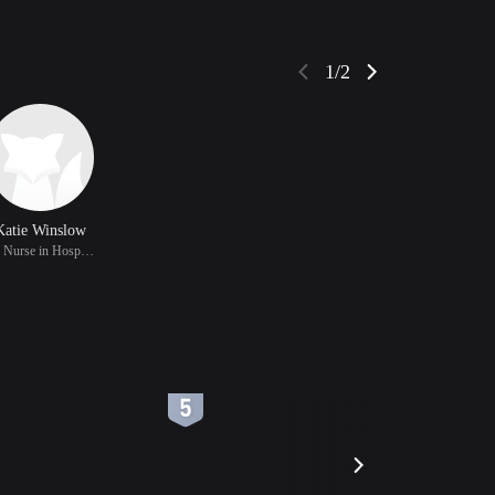
1/2
Katie Winslow
饰 Nurse in Hospital (a
6
7