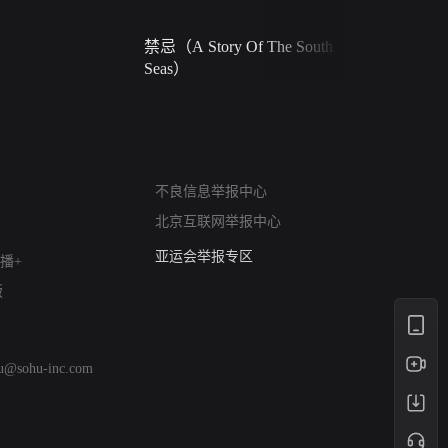
禁忌（A Story Of The South
火球（Ball 
Seas）
网络暴力有害信息举报
不良信息举报中心
12318 文化市场举报
北京互联网举报中心
算法推荐专项举报
亚运会举报专区
播+
涉历史虚无举报
版
网络谣言信息专项
涉政举报入口
涉未成年人举报
hu@sohu-inc.com
清朗自媒体乱象举报
涉民族宗教有害信息举报
清朗·生活服务类内容举报