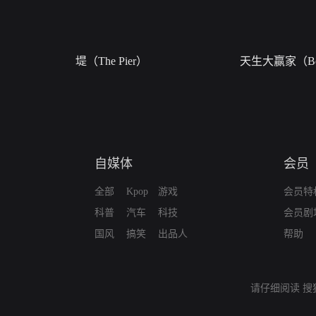
堤（The Pier）
天生大赢家（Bor
自媒体
会员
全部
Kpop
游戏
会员特
科普
汽车
科技
会员剧
国风
搞笑
出品人
帮助
请仔细阅读
搜