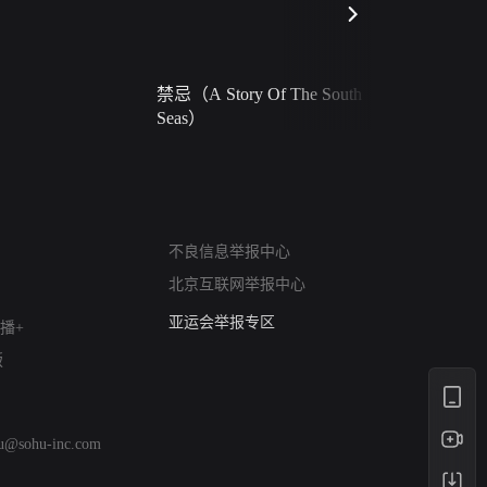
禁忌（A Story Of The South
火球（Ball 
Seas）
网络暴力有害信息举报
不良信息举报中心
12318 文化市场举报
北京互联网举报中心
算法推荐专项举报
亚运会举报专区
播+
涉历史虚无举报
版
网络谣言信息专项
涉政举报入口
涉未成年人举报
hu@sohu-inc.com
清朗自媒体乱象举报