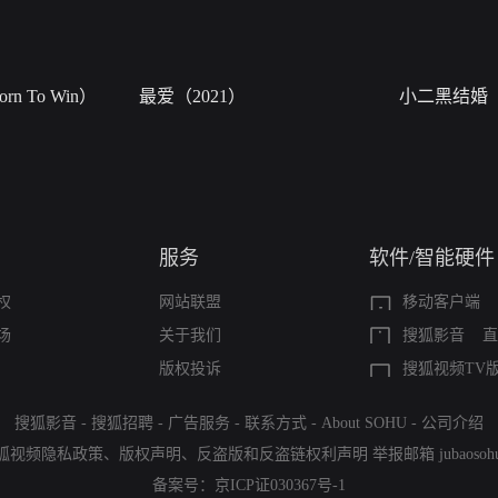
n To Win）
最爱（2021）
小二黑结婚
服务
软件/智能硬件
权
网站联盟
移动客户端
场
关于我们
搜狐影音
直
版权投诉
搜狐视频TV
搜狐影音
-
搜狐招聘
-
广告服务
-
联系方式
-
About SOHU
-
公司介绍
狐视频隐私政策
、
版权声明
、
反盗版和反盗链权利声明
举报邮箱
jubaoso
备案号：
京ICP证030367号-1