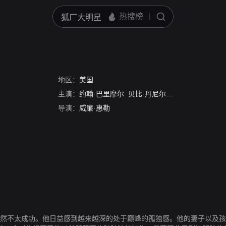
地区：
美国
主演：
约翰·巴里摩尔
贝比·丹尼尔斯
茂文·道格拉斯
导演：
威廉·惠勒
依然不太成功。他日益感到越来越深的处于巅峰的孤独感。他的妻子以及