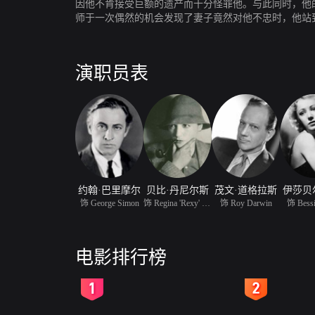
因他不肯接受巨额的遗产而十分怪罪他。与此同时，他
师于一次偶然的机会发现了妻子竟然对他不忠时，他站
着他，于是想尽办法将希蒙从绝境挽救出来。
演职员表
约翰·巴里摩尔
贝比·丹尼尔斯
茂文·道格拉斯
伊莎贝
饰 George Simon
饰 Regina 'Rexy' Gordon
饰 Roy Darwin
饰 Bessi
电影排行榜
2
3