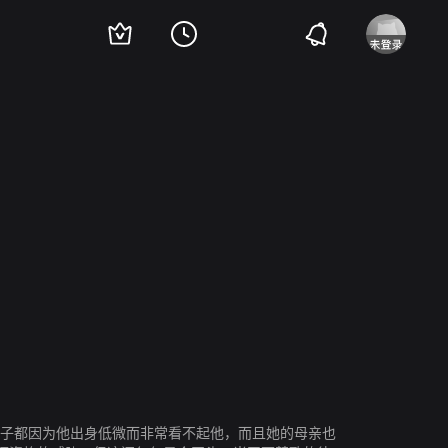
伊莎贝尔·朱尔
Doris Kenyon
孩子都因为他出身低微而非常看不起他，而且她的母亲也