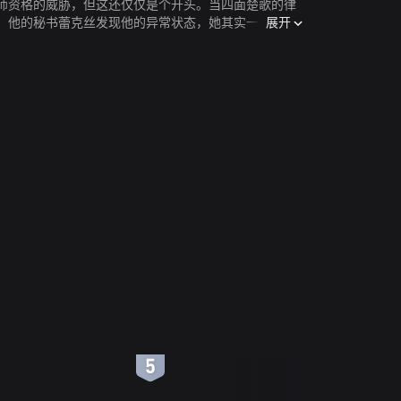
师资格的威胁，但这还仅仅是个开头。当四面楚歌的律
展开
。他的秘书蕾克丝发现他的异常状态，她其实一直深爱
6
7