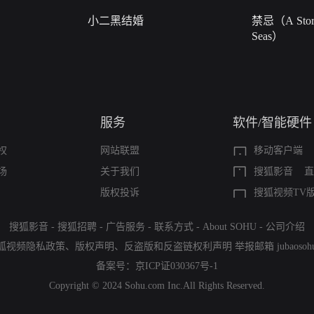
小二黑结婚
禁忌（A Story
Seas）
服务
软件/智能硬件
权
网站联盟
移动客户端
场
关于我们
搜狐影音
直
版权投诉
搜狐视频TV
搜狐影音
-
搜狐招聘
-
广告服务
-
联系方式
-
About SOHU
-
公司介绍
狐视频隐私政策
、
版权声明
、
反盗版和反盗链权利声明
举报邮箱
jubaoso
备案号：
京ICP证030367号-1
Copyright © 2024 Sohu.com Inc.All Rights Reserved.