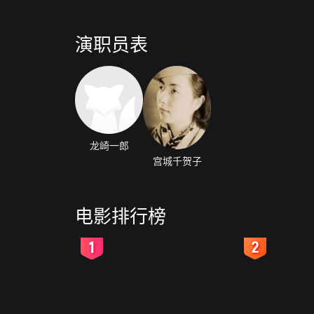
演职员表
龙崎一郎
宫城千贺子
电影排行榜
2
3