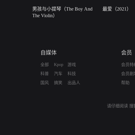
男孩与小提琴（The Boy And
最爱（2021）
The Violin）
自媒体
会员
全部
Kpop
游戏
会员特
科普
汽车
科技
会员剧
国风
搞笑
出品人
帮助
请仔细阅读
搜