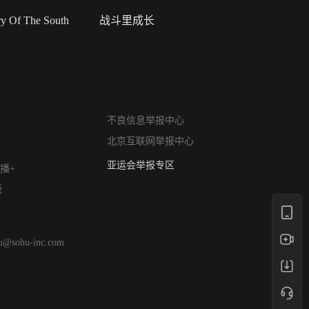
 Of The South
战斗里成长
私人女教
网络暴力有害信息举报
不良信息举报中心
12318 文化市场举报
北京互联网举报中心
算法推荐专项举报
亚运会举报专区
播+
涉历史虚无举报
版
网络谣言信息专项
涉政举报入口
涉未成年人举报
hu@sohu-inc.com
清朗自媒体乱象举报
涉民族宗教有害信息举报
清朗·生活服务类内容举报
清朗春节网络环境整治