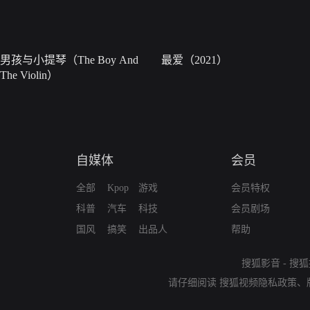
男孩与小提琴（The Boy And
最爱（2021）
The Violin）
自媒体
会员
全部
Kpop
游戏
会员特权
科普
汽车
科技
会员剧场
国风
搞笑
出品人
帮助
搜狐影音
-
搜狐
请仔细阅读
搜狐视频隐私政策
、