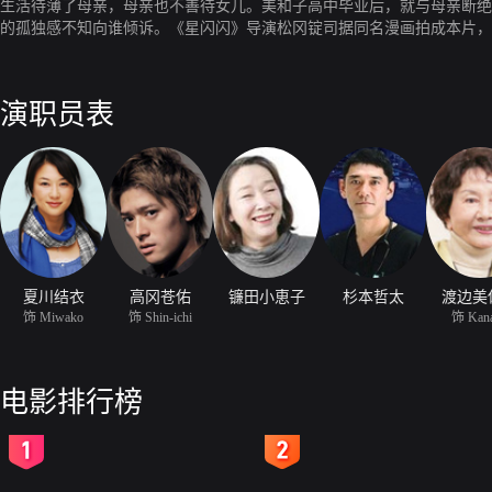
生活待薄了母亲，母亲也不善待女儿。美和子高中毕业后，就与母亲断绝
的孤独感不知向谁倾诉。《星闪闪》导演松冈锭司据同名漫画拍成本片，
演职员表
夏川结衣
高冈苍佑
镰田小恵子
杉本哲太
渡边美
饰 Miwako
饰 Shin-ichi
饰 Kan
电影排行榜
2
3