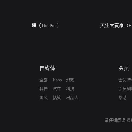
堤（The Pier）
天生大赢家（Bor
自媒体
会员
全部
Kpop
游戏
会员特
科普
汽车
科技
会员剧
国风
搞笑
出品人
帮助
请仔细阅读
搜