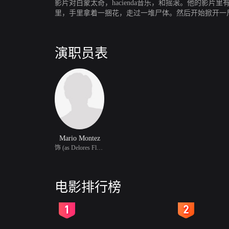
影片对白蒙太奇，hacienda音乐，和摇滚。他的影片里
里，手里拿着一捆花，走过一堆尸体。然后开始掀开一尸体
演职员表
Mario Montez
饰 (as Delores Flores)
电影排行榜
2
3