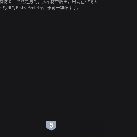
nroe模仿者，当然是男的，从棺材中爬出，出现在空镜头
sby Berkeley音乐剧一样结束了。
6
7