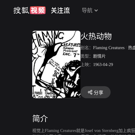
导航
火热动物
别名：
Flaming Creatures
/
热
类型：
剧情片
上映：
1963-04-29
分享
简介
视觉上Flaming Creatures就是Josef von S