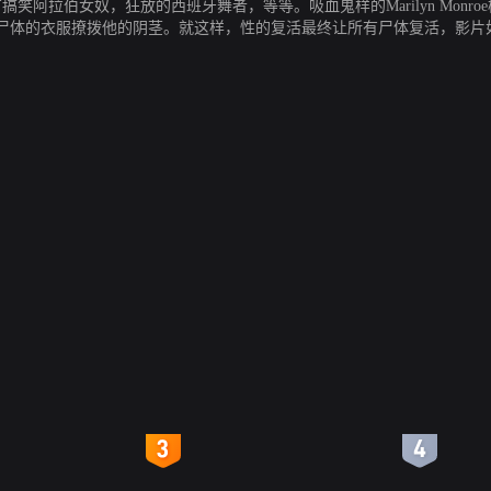
有搞笑阿拉伯女奴，狂放的西班牙舞者，等等。吸血鬼样的Marilyn Mo
的衣服撩拨他的阴茎。就这样，性的复活最终让所有尸体复活，影片如标准的Bu
4
5