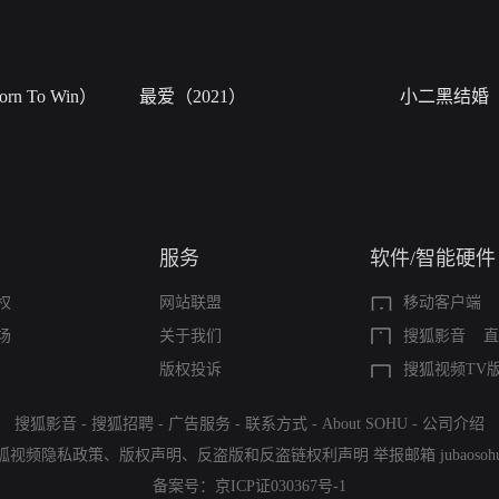
n To Win）
最爱（2021）
小二黑结婚
服务
软件/智能硬件
权
网站联盟
移动客户端
场
关于我们
搜狐影音
直
版权投诉
搜狐视频TV
搜狐影音
-
搜狐招聘
-
广告服务
-
联系方式
-
About SOHU
-
公司介绍
狐视频隐私政策
、
版权声明
、
反盗版和反盗链权利声明
举报邮箱
jubaoso
备案号：
京ICP证030367号-1