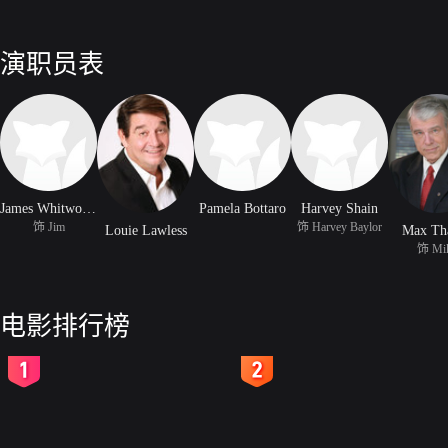
演职员表
James Whitworth
Pamela Bottaro
Harvey Shain
饰 Jim
饰 Harvey Baylor
Louie Lawless
Max Th
饰 Mi
电影排行榜
2
3