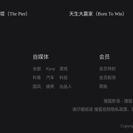
堤（The Pier）
天生大赢家（Born To Win）
自媒体
会员
全部
Kpop
游戏
会员特权
科普
汽车
科技
会员剧场
国风
搞笑
出品人
帮助
搜狐影音
-
搜狐
请仔细阅读
搜狐视频隐私政策
、
Copyri