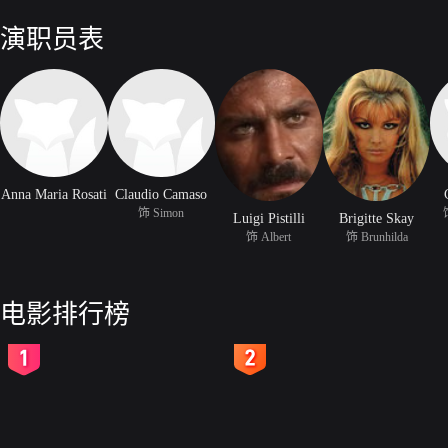
卡奖。由于其血腥暴力场面，该片在最初上映时曾遭到鄙视，但最终成为
三号星期五正是效仿了这部典范的砍杀电影。决定不停止演出，但比尔正
演职员表
路？
Anna Maria Rosati
Claudio Camaso
饰 Simon
Luigi Pistilli
Brigitte Skay
饰 Albert
饰 Brunhilda
电影排行榜
2
3