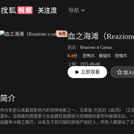
导航
会员
血之海滩（Reazione 
别名：
Reazione A Catena
8.4分
恐怖片
/
悬疑片
/
惊悚片
上映：
1971-09-08
立即观看
加入
片长：
82分44秒
简介
作为有史以来最具影响力的恐怖电影之一，马里奥·巴瓦的《血湾》（又
源头。当残疾的费德里卡女伯爵在她那座与世隔绝的豪宅中被谋杀后，一
血腥争斗随之展开。从私生子到可疑的房地产经纪人，所有人都提出了主
从简单的枪击到被鱼叉刺穿。该片的化妆特效由卡洛·兰巴尔迪负责（他