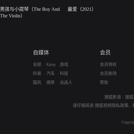
男孩与小提琴（The Boy And
最爱（2021）
The Violin）
自媒体
会员
全部
Kpop
游戏
会员特权
科普
汽车
科技
会员剧场
国风
搞笑
出品人
帮助
搜狐影音
-
搜狐
请仔细阅读
搜狐视频隐私政策
、
Copyri