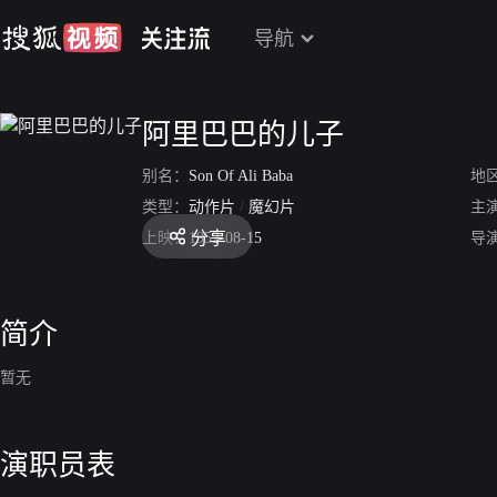
导航
阿里巴巴的儿子
别名：
Son Of Ali Baba
地
类型：
动作片
/
魔幻片
主
分享
上映：
1952-08-15
导
简介
暂无
演职员表