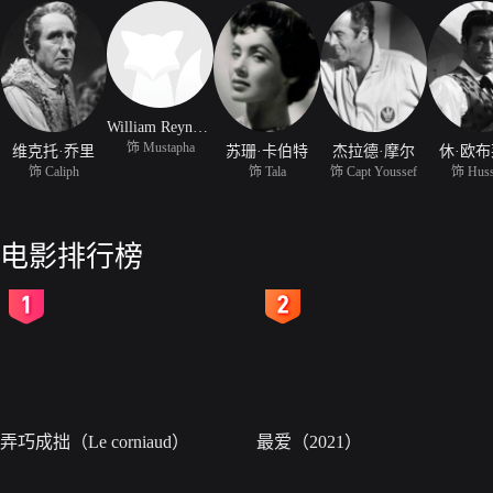
William Reynolds
饰 Mustapha
维克托·乔里
苏珊·卡伯特
杰拉德·摩尔
休·欧
饰 Caliph
饰 Tala
饰 Capt Youssef
饰 Huss
电影排行榜
2
3
弄巧成拙（Le corniaud）
最爱（2021）