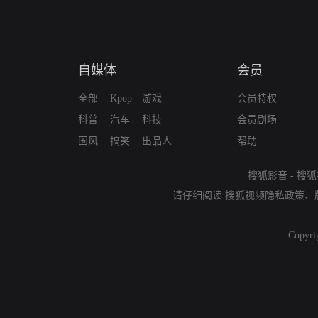
自媒体
会员
全部
Kpop
游戏
会员特权
科普
汽车
科技
会员剧场
国风
搞笑
出品人
帮助
搜狐影音
-
搜狐
请仔细阅读
搜狐视频隐私政策
、
Copyri