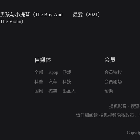
男孩与小提琴（The Boy And
最爱（2021）
The Violin）
自媒体
会员
全部
Kpop
游戏
会员特权
科普
汽车
科技
会员剧场
国风
搞笑
出品人
帮助
搜狐影音
-
搜狐
请仔细阅读
搜狐视频隐私政策
、
Copyri