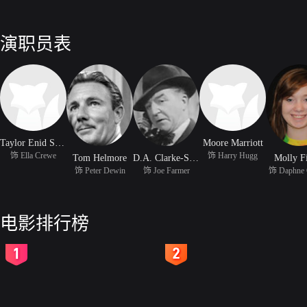
演职员表
Taylor Enid Stamp
Moore Marriott
饰 Ella Crewe
饰 Harry Hugg
Tom Helmore
D.A. Clarke-Smith
Molly F
饰 Peter Dewin
饰 Joe Farmer
饰 Daphne 
电影排行榜
2
3