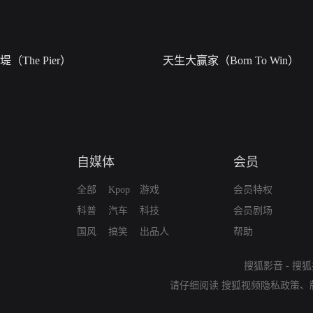
堤（The Pier）
天生大赢家（Born To Win）
自媒体
会员
全部
Kpop
游戏
会员特权
科普
汽车
科技
会员剧场
国风
搞笑
出品人
帮助
搜狐影音
-
搜狐
请仔细阅读
搜狐视频隐私政策
、