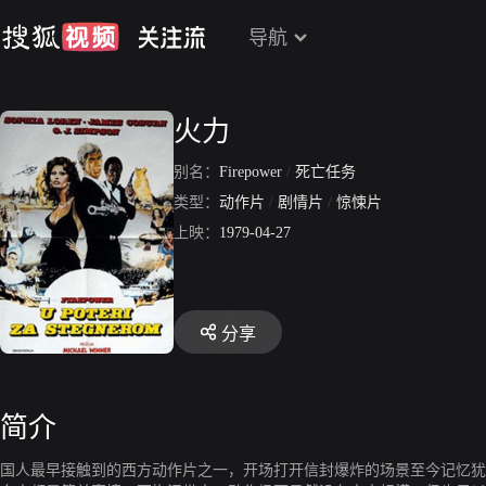
导航
火力
别名：
Firepower
/
死亡任务
类型：
动作片
/
剧情片
/
惊悚片
上映：
1979-04-27
分享
简介
国人最早接触到的西方动作片之一，开场打开信封爆炸的场景至今记忆犹