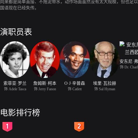
向来都是简单直接、不拖泥带水，动作场面虽然没有太大规模，但也足以
国语现在已经失传。
演职员表
饰 Dr. Charl
索菲亚·罗兰
詹姆斯·柯本
O·J·辛普森
埃里·瓦拉赫
饰 Adele Tasca
饰 Jerry Fanon
饰 Catlett
饰 Sal Hyman
电影排行榜
2
3