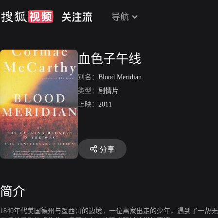
导航
血色子午线
别名：
Blood Meridian
类型：
剧情片
上映：
2011
分享
简介
1840年代美国德州与墨西哥的边境。一位离家出走的少年，遇到了一