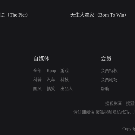
堤（The Pier）
天生大赢家（Born To Win）
自媒体
会员
全部
Kpop
游戏
会员特权
科普
汽车
科技
会员剧场
国风
搞笑
出品人
帮助
搜狐影音
-
搜狐
请仔细阅读
搜狐视频隐私政策
、
Copyri