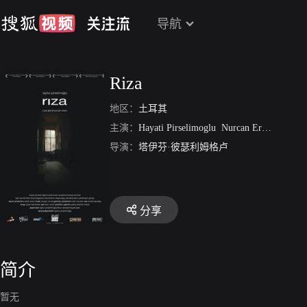
导航
Riza
地区：
土耳其
主演：
Hayati Pirselimoglu
Nurcan Eren
Gurbuz
导演：
塔伊芬·彼瑟利姆格卢
分享
简介
暂无