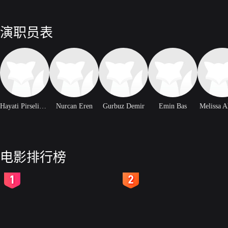
演职员表
Hayati Pirselimoglu
Nurcan Eren
Gurbuz Demir
Emin Bas
Melissa 
电影排行榜
2
3