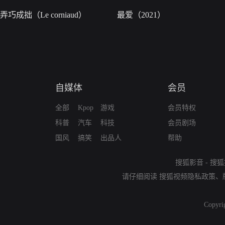
弄巧成拙（Le corniaud）
最爱（2021）
自媒体
会员
全部
Kpop
游戏
会员特权
科普
汽车
科技
会员剧场
国风
搞笑
出品人
帮助
搜狐影音
-
搜狐
请仔细阅读
搜狐视频隐私政策
、
Copyri