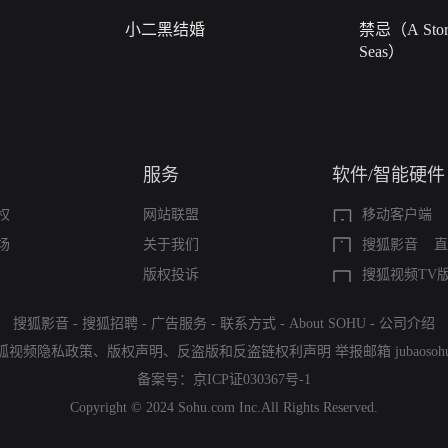
小二黑结婚
禁忌（A Story
Seas）
服务
软件/智能硬件
权
网站联盟
移动客户端
场
关于我们
搜狐影音
直
版权投诉
搜狐视频TV
搜狐影音
-
搜狐招聘
-
广告服务
-
联系方式
-
About SOHU
-
公司介绍
狐视频隐私政策
、
版权声明
、
反盗版和反盗链权利声明
举报邮箱
jubaoso
备案号：
京ICP证030367号-1
Copyright © 2024 Sohu.com Inc.All Rights Reserved.