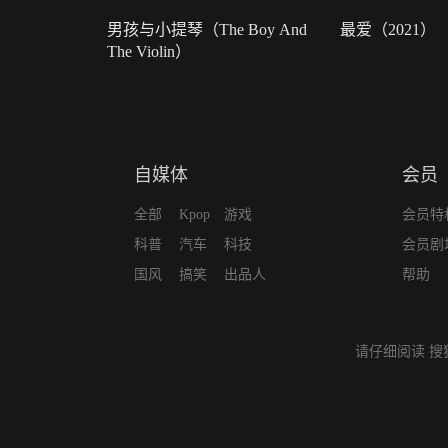
男孩与小提琴（The Boy And
最爱（2021）
The Violin）
自媒体
会员
全部
Kpop
游戏
会员特
科普
汽车
科技
会员剧
国风
搞笑
出品人
帮助
请仔细阅读
搜