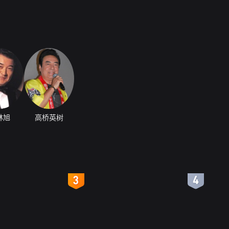
林旭
高桥英树
4
5