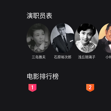
演职员表
三岛雅夫
石原裕次郎
浅丘琉璃子
小
电影排行榜
2
3