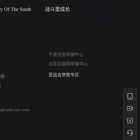
 Of The South
战斗里成长
私人女教
网络暴力有害信息举报
不良信息举报中心
12318 文化市场举报
北京互联网举报中心
算法推荐专项举报
亚运会举报专区
播+
涉历史虚无举报
版
网络谣言信息专项
涉政举报入口
涉未成年人举报
hu@sohu-inc.com
清朗自媒体乱象举报
涉民族宗教有害信息举报
清朗·生活服务类内容举报
清朗春节网络环境整治