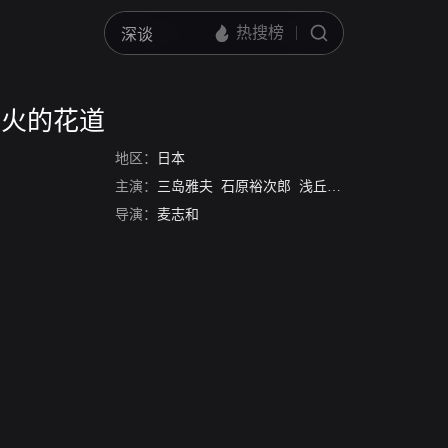
铁火的花道
地区：
日本
主演：
三岛雅夫
石原裕次郎
浅丘琉璃子
小林旭
高
导演：
麦志和