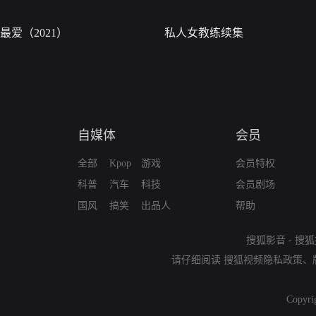
最爱（2021）
私人女教练续集
自媒体
会员
全部
Kpop
游戏
会员特权
科普
汽车
科技
会员剧场
国风
搞笑
出品人
帮助
搜狐影音
-
搜狐
请仔细阅读
搜狐视频隐私政策
、
Copyri