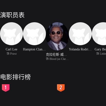
演职员表
Carl Lee
Hampton Clanton
Yolanda Rodriguez
Gary Bo
饰 Priest
饰 Littl
克拉伦斯·威廉姆斯三世
饰 Blood (as Clarence W
电影排行榜
2
3