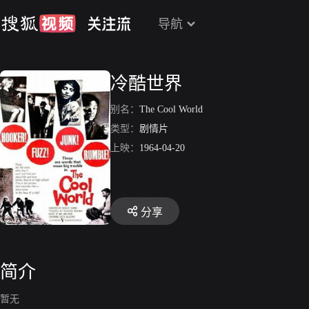
导航
冷酷世界
别名：
The Cool World
类型：
剧情片
上映：
1964-04-20
分享
简介
暂无