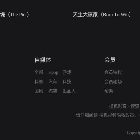
堤（The Pier）
天生大赢家（Born To Win）
自媒体
会员
全部
Kpop
游戏
会员特权
科普
汽车
科技
会员剧场
国风
搞笑
出品人
帮助
搜狐影音
-
搜狐
请仔细阅读
搜狐视频隐私政策
、
Copyri