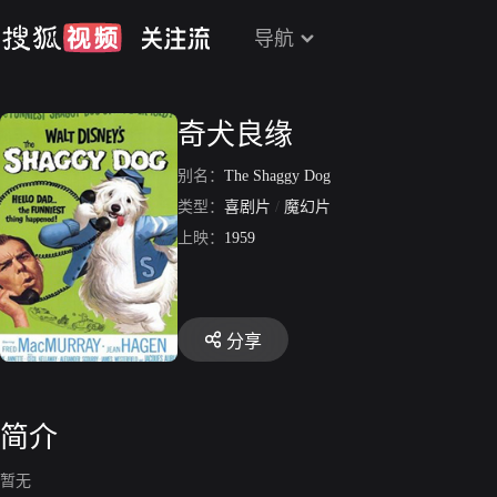
导航
奇犬良缘
别名：
The Shaggy Dog
类型：
喜剧片
/
魔幻片
上映：
1959
分享
简介
暂无