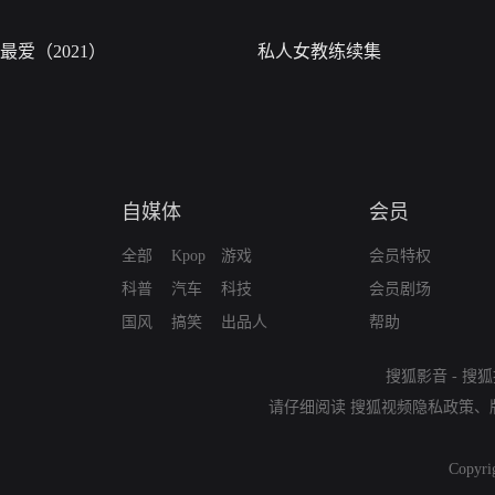
最爱（2021）
私人女教练续集
自媒体
会员
全部
Kpop
游戏
会员特权
科普
汽车
科技
会员剧场
国风
搞笑
出品人
帮助
搜狐影音
-
搜狐
请仔细阅读
搜狐视频隐私政策
、
Copyri