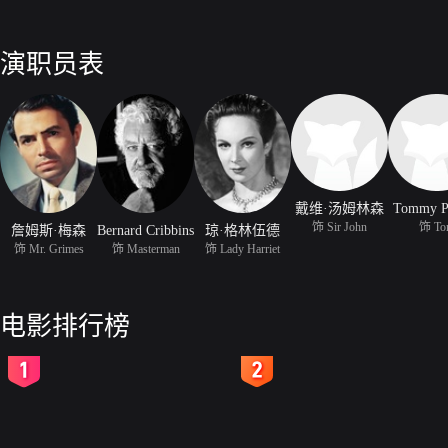
演职员表
戴维·汤姆林森
Tommy P
饰 Sir John
饰 To
詹姆斯·梅森
Bernard Cribbins
琼·格林伍德
饰 Mr. Grimes
饰 Masterman
饰 Lady Harriet
电影排行榜
2
3