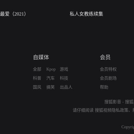
最爱（2021）
私人女教练续集
自媒体
会员
全部
Kpop
游戏
会员特权
科普
汽车
科技
会员剧场
国风
搞笑
出品人
帮助
搜狐影音
-
搜狐
请仔细阅读
搜狐视频隐私政策
、
Copyri