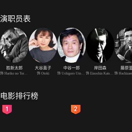
演职员表
胜新太郎
大谷直子
中谷一郎
岸田森
藤原
饰 Hariko no Torahachi
饰 Otoki
饰 Ushigoro Umakata
饰 Einoshin Katsuya
电影排行榜
2
3