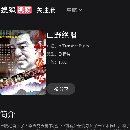
导航
山野绝唱
别名：
A Transient Figure
类型：
剧情片
上映：
1992
分享
简介
丘鹏程当上了大桑园党支部书记，带领着乡亲们办起了一个木器厂，赚了