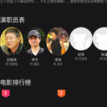
之下办起了小桑园饮料厂，不久又想办磷肥厂。赢官的成功深深地挫败了
演职员表
纪军
张
饰 齐修良
饰 秋
吕晓禾
李平
李岚
饰 岳鹏程
饰 赢官
饰 淑贞
电影排行榜
2
3