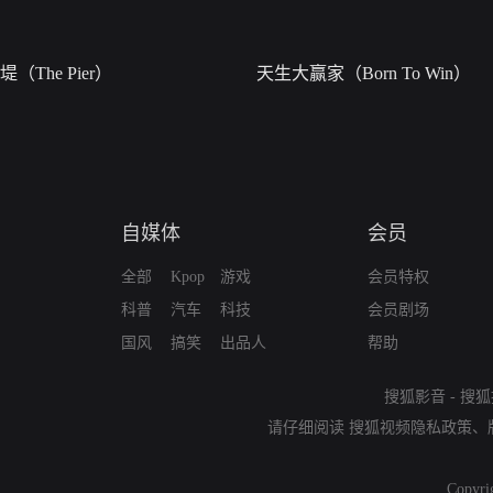
堤（The Pier）
天生大赢家（Born To Win）
自媒体
会员
全部
Kpop
游戏
会员特权
科普
汽车
科技
会员剧场
国风
搞笑
出品人
帮助
搜狐影音
-
搜狐
请仔细阅读
搜狐视频隐私政策
、
Copyri