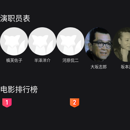
演职员表
槙芙佐子
半泽洋介
河原侃二
大坂志郎
坂本
电影排行榜
2
3