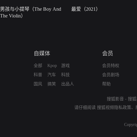
男孩与小提琴（The Boy And
最爱（2021）
The Violin）
自媒体
会员
全部
Kpop
游戏
会员特权
科普
汽车
科技
会员剧场
国风
搞笑
出品人
帮助
搜狐影音
-
搜狐
请仔细阅读
搜狐视频隐私政策
、
Copyri