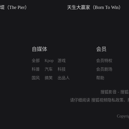
堤（The Pier）
天生大赢家（Born To Win）
自媒体
会员
全部
Kpop
游戏
会员特权
科普
汽车
科技
会员剧场
国风
搞笑
出品人
帮助
搜狐影音
-
搜狐
请仔细阅读
搜狐视频隐私政策
、
Copyri