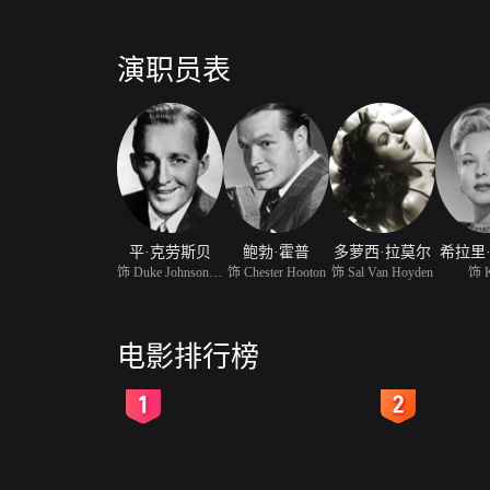
演职员表
平·克劳斯贝
鲍勃·霍普
多萝西·拉莫尔
希拉里
饰 Duke Johnson / Junio
饰 Chester Hooton
饰 Sal Van Hoyden
饰 K
电影排行榜
2
3