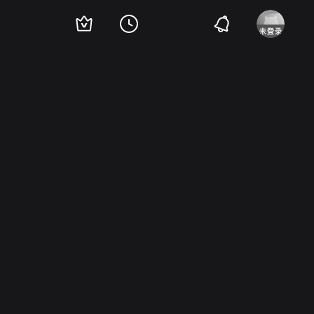
·布鲁克
Douglass Dumbrille
杰克·拉鲁
Robert Barrat
Nestor Paiva
罗伯