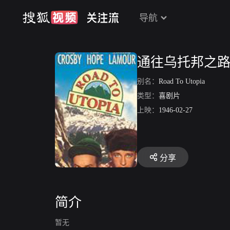
导航
通往乌托邦之
别名：
Road To Utopia
类型：
喜剧片
上映：
1946-02-27
分享
简介
暂无