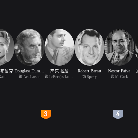
·布鲁克
Douglass Dumbrille
杰克·拉鲁
Robert Barrat
Nestor Paiva
ate
饰 Ace Larson
饰 LeBec (as Jack LaRue
饰 Sperry
饰 McGurk
4
5