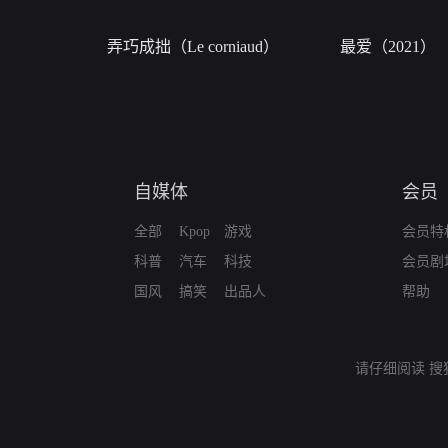
弄巧成拙（Le corniaud）
最爱（2021）
自媒体
会员
全部
Kpop
游戏
会员特
科普
汽车
科技
会员剧
国风
搞笑
出品人
帮助
请仔细阅读
搜