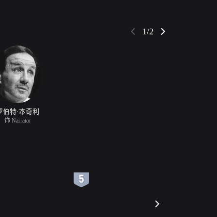
1/2
罗伯特·本奇利
饰 Narrator
6
7