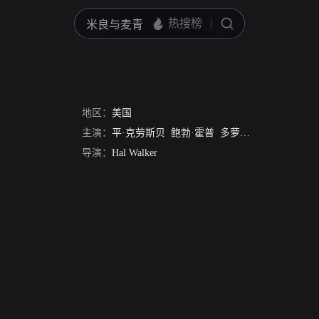
路
地区：
美国
主演：
平·克劳斯贝
鲍勃·霍普
多萝西·拉莫尔
希拉里
导演：
Hal Walker