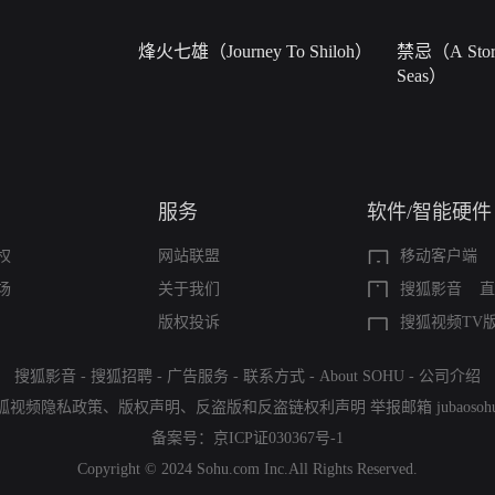
烽火七雄（Journey To Shiloh）
禁忌（A Story
Seas）
服务
软件/智能硬件
权
网站联盟
移动客户端
场
关于我们
搜狐影音
直
版权投诉
搜狐视频TV
搜狐影音
-
搜狐招聘
-
广告服务
-
联系方式
-
About SOHU
-
公司介绍
狐视频隐私政策
、
版权声明
、
反盗版和反盗链权利声明
举报邮箱
jubaoso
备案号：
京ICP证030367号-1
Copyright © 2024 Sohu.com Inc.All Rights Reserved.