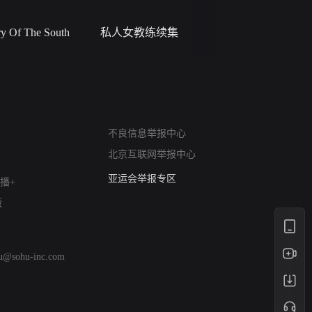
 Of The South
私人女教练续集
小二黑结
网络暴力有害信息举报
不良信息举报中心
12318 文化市场举报
北京互联网举报中心
算法推荐专项举报
亚运会举报专区
播+
涉历史虚无举报
版
网络谣言信息专项
涉政举报入口
涉未成年人举报
hu@sohu-inc.com
清朗自媒体乱象举报
涉民族宗教有害信息举报
清朗·生活服务类内容举报