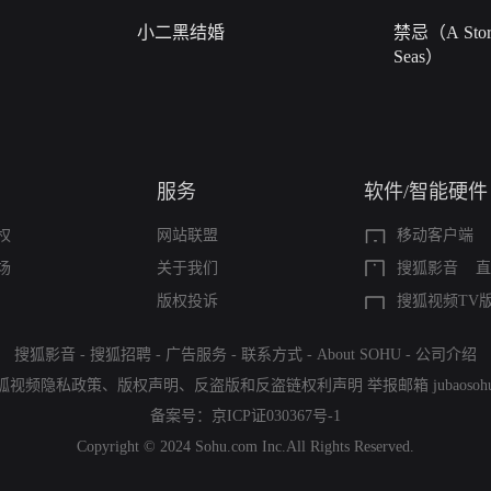
小二黑结婚
禁忌（A Story
Seas）
服务
软件/智能硬件
权
网站联盟
移动客户端
场
关于我们
搜狐影音
直
版权投诉
搜狐视频TV
搜狐影音
-
搜狐招聘
-
广告服务
-
联系方式
-
About SOHU
-
公司介绍
狐视频隐私政策
、
版权声明
、
反盗版和反盗链权利声明
举报邮箱
jubaoso
备案号：
京ICP证030367号-1
Copyright © 2024 Sohu.com Inc.All Rights Reserved.