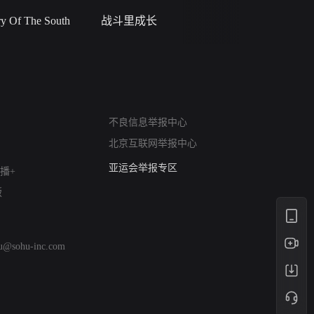
 Of The South
战斗里成长
私人女教
网络暴力有害信息举报
不良信息举报中心
12318 文化市场举报
北京互联网举报中心
算法推荐专项举报
亚运会举报专区
播+
涉历史虚无举报
版
网络谣言信息专项
涉政举报入口
涉未成年人举报
hu@sohu-inc.com
清朗自媒体乱象举报
涉民族宗教有害信息举报
清朗·生活服务类内容举报
清朗春节网络环境整治