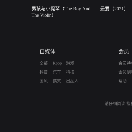
男孩与小提琴（The Boy And
最爱（2021）
The Violin）
自媒体
会员
全部
Kpop
游戏
会员特
科普
汽车
科技
会员剧
国风
搞笑
出品人
帮助
请仔细阅读
搜