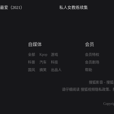
最爱（2021）
私人女教练续集
自媒体
会员
全部
Kpop
游戏
会员特权
科普
汽车
科技
会员剧场
国风
搞笑
出品人
帮助
搜狐影音
-
搜狐
请仔细阅读
搜狐视频隐私政策
、
Copyri