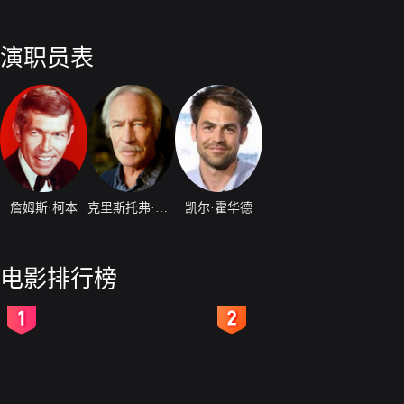
演职员表
詹姆斯·柯本
克里斯托弗·普鲁默
凯尔·霍华德
电影排行榜
2
3