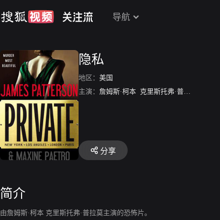
导航
隐私
地区：
美国
主演：
詹姆斯·柯本
克里斯托弗·普鲁默
凯尔·
分享
简介
由詹姆斯·柯本 克里斯托弗·普拉莫主演的恐怖片。