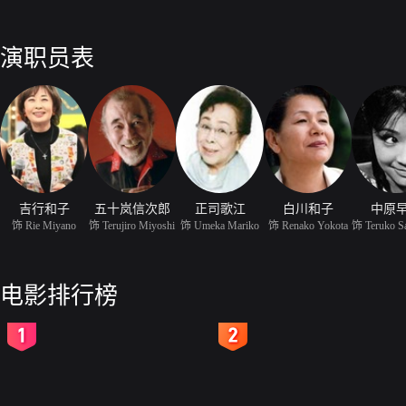
演职员表
吉行和子
五十岚信次郎
正司歌江
白川和子
中原
饰 Rie Miyano
饰 Terujiro Miyoshi
饰 Umeka Mariko
饰 Renako Yokota
饰 Teruko S
电影排行榜
2
3