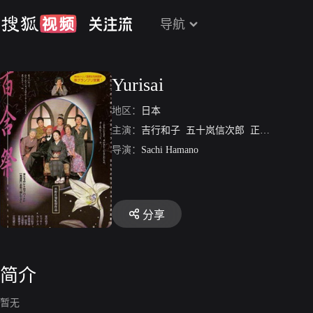
导航
Yurisai
地区：
日本
主演：
吉行和子
五十岚信次郎
正司歌江
白
导演：
Sachi Hamano
分享
简介
暂无