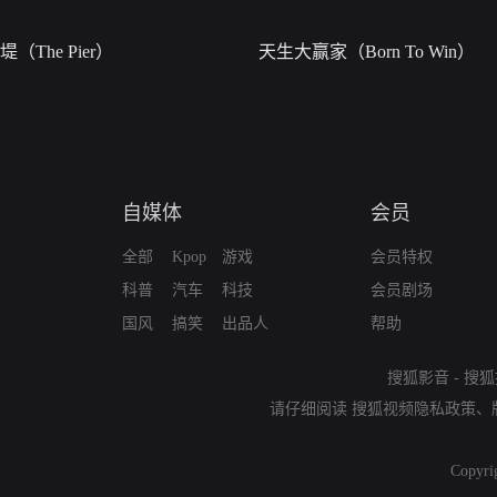
堤（The Pier）
天生大赢家（Born To Win）
自媒体
会员
全部
Kpop
游戏
会员特权
科普
汽车
科技
会员剧场
国风
搞笑
出品人
帮助
搜狐影音
-
搜狐
请仔细阅读
搜狐视频隐私政策
、
Copyri