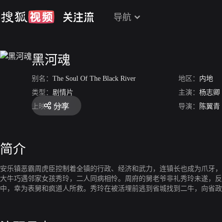
导航
黑河魂
别名：
The Soul Of The Black River
地区：
内地
类型：
剧情片
主演：
杨志卿
分享
上映：
1948
导演：
陈翼青
简介
安乐镇恶霸周虎臣控制着全镇的行政、经济和武力，连镇长也成为爪牙，
大牛巧遇邻家女孩秀玲，二人同病相怜。周府的舅老爷非礼秀玲未遂，反
中，幸为表舅和疯道人所救。秀玲在被活埋前逃到省城找到二牛，向省政