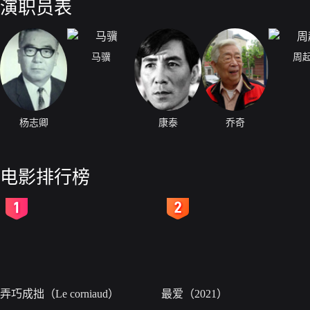
演职员表
马骥
周
杨志卿
康泰
乔奇
电影排行榜
2
3
弄巧成拙（Le corniaud）
最爱（2021）