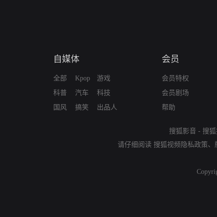
自媒体
会员
全部
Kpop
游戏
会员特权
科普
汽车
科技
会员剧场
国风
搞笑
出品人
帮助
搜狐影音
-
搜狐
请仔细阅读
搜狐视频隐私政策
、
Copyri