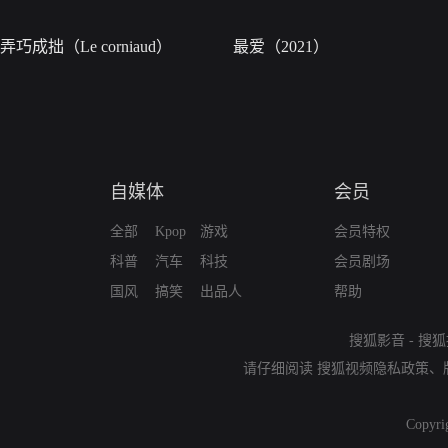
弄巧成拙（Le corniaud）
最爱（2021）
自媒体
会员
全部
Kpop
游戏
会员特权
科普
汽车
科技
会员剧场
国风
搞笑
出品人
帮助
搜狐影音
-
搜狐
请仔细阅读
搜狐视频隐私政策
、
Copyri