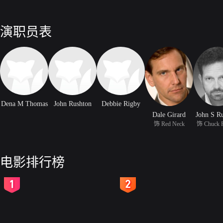
演职员表
Dena M Thomas
John Rushton
Debbie Rigby
Dale Girard
John S R
饰 Red Neck
饰 Chuck 
电影排行榜
2
3