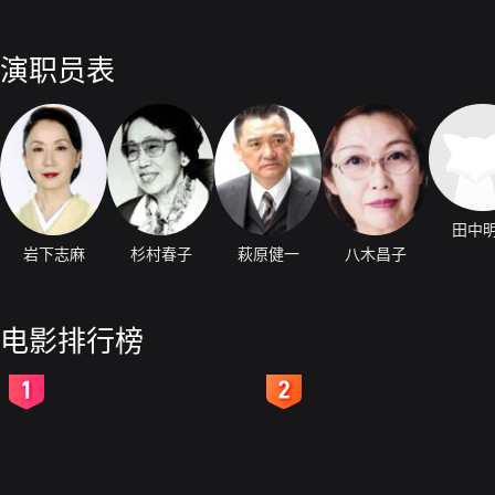
演职员表
田中
岩下志麻
杉村春子
萩原健一
八木昌子
电影排行榜
2
3