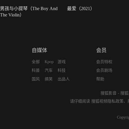
男孩与小提琴（The Boy And
最爱（2021）
The Violin）
自媒体
会员
全部
Kpop
游戏
会员特权
科普
汽车
科技
会员剧场
国风
搞笑
出品人
帮助
搜狐影音
-
搜狐
请仔细阅读
搜狐视频隐私政策
、
Copyri